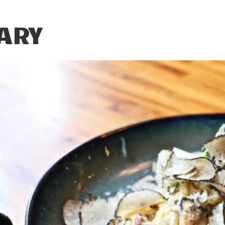
IARY
NY LULU
ne