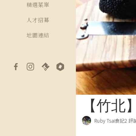
精選菜單
人才招募
地圖連結
【竹北】
Ruby Tsai
食記
2 評