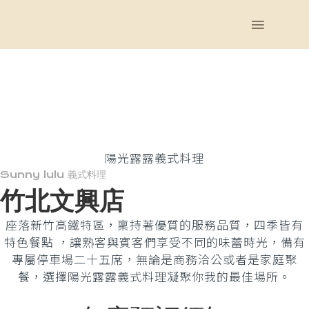
CONTACT US
CONTACT US
陽光露露義式料理
Sunny lulu 義式料理
竹北文興店
座落新竹高鐵特區，稟持著優質的服務品質，四季皆有
特色餐點 ，讓熟客與賓客們享受不同的味蕾時光，備有
專屬停車場二十五席，無論是商務洽公或者是家庭聚
餐，選擇陽光露露義式料理凝聚你我的最佳場所。