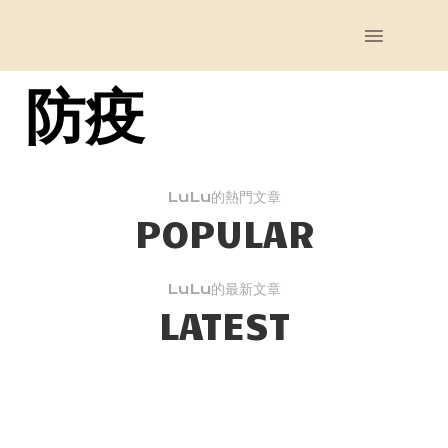
防疫
LuLu的熱門文章
POPULAR
【竹北】陽光露露 -
LuLu的最新文章
LATEST
2020夏季黑松露體驗
為期一個月的夏季黑松露產季義大利產地直送 新鮮松露香氣迷人